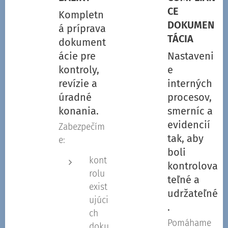
CE
Kompletn
DOKUMEN
á príprava
TÁCIA
dokument
ácie pre
Nastaveni
kontroly,
e
revízie a
interných
úradné
procesov,
konania.
smerníc a
evidencií
Zabezpečím
tak, aby
e:
boli
kont
kontrolova
rolu
teľné a
exist
udržateľné
ujúci
.
ch
Pomáhame
doku