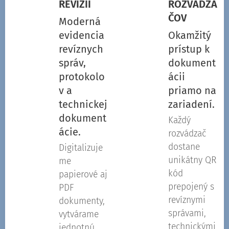
REVÍZIÍ
ROZVÁDZA
ČOV
Moderná
evidencia
Okamžitý
revíznych
prístup k
správ,
dokument
protokolo
ácii
v a
priamo na
technickej
zariadení.
dokument
Každý
ácie.
rozvádzač
dostane
Digitalizuje
unikátny QR
me
kód
papierové aj
prepojený s
PDF
revíznymi
dokumenty,
správami,
vytvárame
technickými
jednotnú