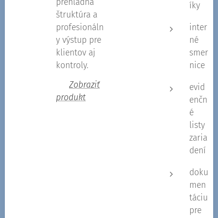
prehľadná
íky
štruktúra a
profesionáln
inter
y výstup pre
né
klientov aj
smer
kontroly.
nice
👉
Zobraziť
evid
produkt
enčn
é
listy
zaria
dení
doku
men
táciu
pre