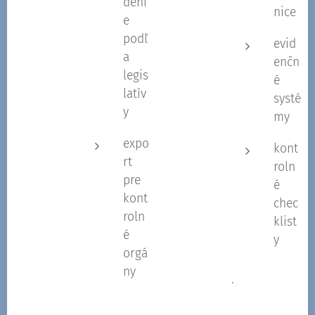
deni
nice
e
podľ
evid
a
enčn
legis
é
latív
systé
y
my
expo
kont
rt
roln
pre
é
kont
chec
roln
klist
é
y
orgá
ny
.