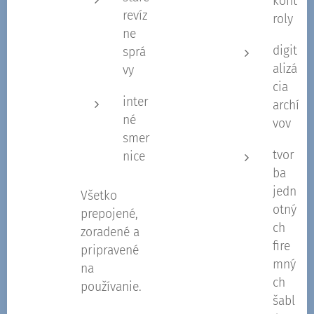
kont
revíz
roly
ne
digit
sprá
alizá
vy
cia
inter
archí
né
vov
smer
tvor
nice
ba
jedn
Všetko
otný
prepojené,
ch
zoradené a
fire
pripravené
mný
na
ch
používanie.
šabl