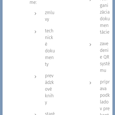
me:
gani
zácia
zmlu
doku
vy
men
tech
tácie
nick
zave
é
deni
doku
e QR
men
systé
ty
mu
prev
prípr
ádzk
ava
ové
podk
knih
lado
y
v pre
staré