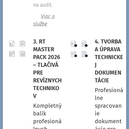
na audit.
👉
Viac o
službe
3. RT
4. TVORBA
MASTER
A ÚPRAVA
PACK 2026
TECHNICKE
– TLAČIVÁ
J
PRE
DOKUMEN
REVÍZNYCH
TÁCIE
TECHNIKO
Profesioná
V
lne
Kompletný
spracovan
balík
ie
profesioná
dokument
lnych
ácie pre