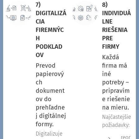
7)
8)
DIGITALIZÁ
INDIVIDUÁ
CIA
LNE
FIREMNÝC
RIEŠENIA
H
PRE
PODKLAD
FIRMY
OV
Každá
Prevod
firma má
papierový
iné
ch
potreby –
dokument
pripravím
ov do
e riešenie
prehľadne
na mieru.
j digitálnej
Najčastejšie
formy.
požiadavky:
Digitalizuje
reor