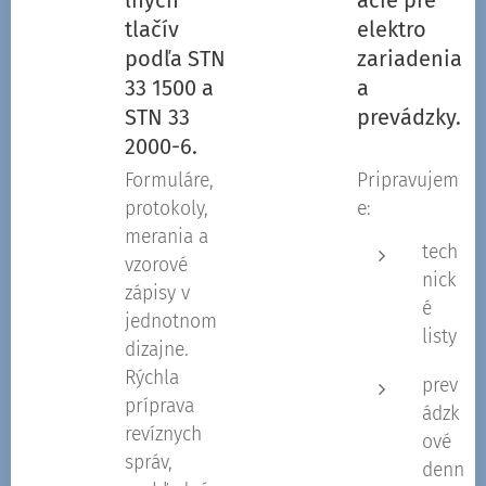
tlačív
elektro
podľa STN
zariadenia
33 1500 a
a
STN 33
prevádzky.
2000-6.
Formuláre,
Pripravujem
protokoly,
e:
merania a
tech
vzorové
nick
zápisy v
é
jednotnom
listy
dizajne.
Rýchla
prev
príprava
ádzk
revíznych
ové
správ,
denn