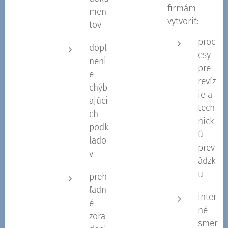
firmám
men
vytvoriť:
tov
proc
dopl
esy
neni
pre
e
revíz
chýb
ie a
ajúci
tech
ch
nick
podk
ú
lado
prev
v
ádzk
u
preh
ľadn
inter
é
né
zora
smer