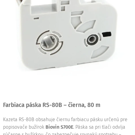
Farbiaca páska RS-80B – čierna, 80 m
Kazeta RS-80B obsahuje čiernu farbiacu pásku určenú pre
popisovače bužírok
Biovin S700E
. Páska sa pri tlači odvíja
súčasne s bužírkou, čo zabezpečuje rovnakú spotrebu –