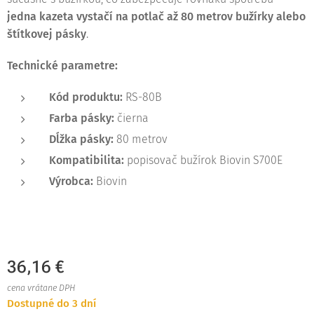
jedna kazeta vystačí na potlač až 80 metrov bužírky alebo
štítkovej pásky
.
Technické parametre:
Kód produktu:
RS-80B
Farba pásky:
čierna
Dĺžka pásky:
80 metrov
Kompatibilita:
popisovač bužírok Biovin S700E
Výrobca:
Biovin
36,16
€
cena vrátane DPH
Dostupné do 3 dní