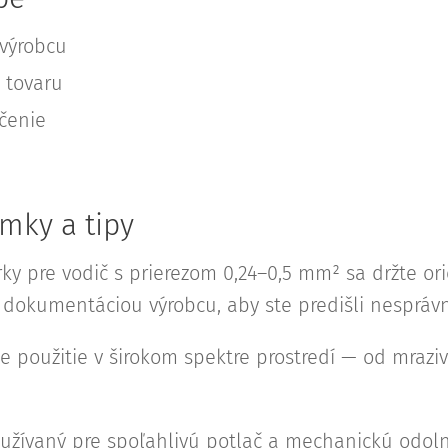
výrobcu
 tovaru
učenie
mky a tipy
rky pre vodič s prierezom 0,24–0,5 mm² sa držte o
u dokumentáciou výrobcu, aby ste predišli nesprá
 použitie v širokom spektre prostredí — od mraziv
užívaný pre spoľahlivú potlač a mechanickú odoln