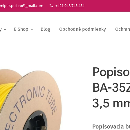
mipelspolsro@gmail.com
+421 948 745 454
y
E Shop
Blog
Obchodné podmienky
Ochran
Popiso
BA-35Z
3,5 mm
Popisovacia b