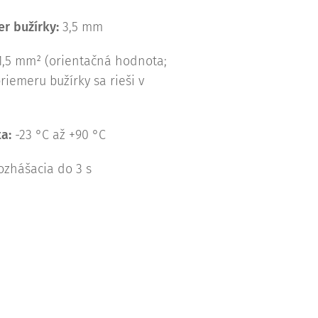
r bužírky:
3,5 mm
1,5 mm² (orientačná hodnota;
riemeru bužírky sa rieši v
a:
-23 °C až +90 °C
zhášacia do 3 s