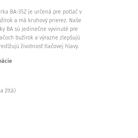
rka BA-35Z je určená pre potlač v
žírok a má kruhový prierez. Naše
rky BA sú jedinečne vyvinuté pre
vačoch bužírok a výrazne zlepšujú
redlžujú životnosť tlačovej hlavy.
mácie
a žltá)
ý