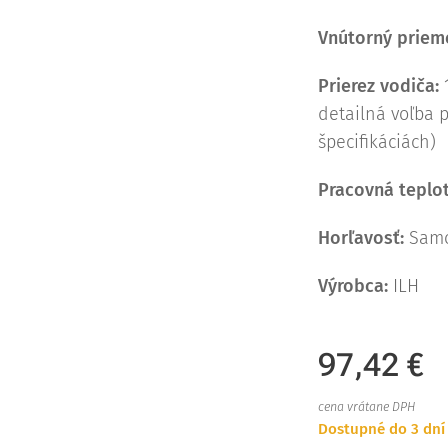
Vnútorný prieme
Prierez vodiča:
detailná voľba p
špecifikáciách)
Pracovná teplot
Horľavosť:
Samo
Výrobca:
ILH
97,42
€
cena vrátane DPH
Dostupné do 3 dní