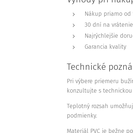
Nákup priamo od 
30 dní na vrátenie
Najrýchlejšie dor
Garancia kvality
Technické pozná
Pri výbere priemeru buží
konzultujte s technicko
Teplotný rozsah umožňuje
podmienky.
Materiál PVC je bežne po