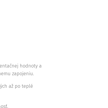
rientačnej hodnoty a
vnemu zapojeniu.
ých až po teplé
osť.