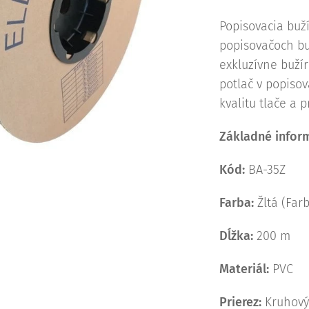
Popisovacia buží
popisovačoch bu
exkluzívne buží
potlač v popiso
kvalitu tlače a p
Základné infor
Kód:
BA-35Z
Farba:
Žltá (Farb
Dĺžka:
200 m
Materiál:
PVC
Prierez:
Kruhov