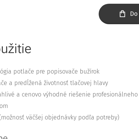
Do
užitie
ógia potlače pre popisovače bužírok
ače a predĺžená životnosť tlačovej hlavy
hlivé a cenovo výhodné riešenie profesionálneho
dom
 (možnosť väčšej objednávky podľa potreby)
pe