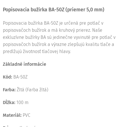
Popisovacia bužírka BA-50Z (priemer 5,0 mm)
Popisovacia bužírka BA-50Z je určená pre potlač v
popisovačoch bužírok a má kruhový prierez. Naše
exkluzívne bužírky BA sú jedinečne vyvinuté pre potlač v
popisovačoch bužírok a výrazne zlepšujú kvalitu tlače a
predlžujú životnosť tlačovej hlavy.
Základné informácie
Kód:
BA-50Z
Farba:
Žltá (Farba žltá)
Dĺžka:
100 m
Materiál:
PVC