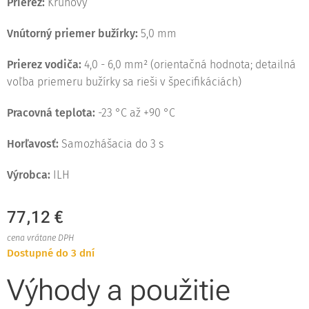
Prierez:
Kruhový
Vnútorný priemer bužírky:
5,0 mm
Prierez vodiča:
4,0 - 6,0 mm² (orientačná hodnota; detailná
voľba priemeru bužírky sa rieši v špecifikáciách)
Pracovná teplota:
-23 °C až +90 °C
Horľavosť:
Samozhášacia do 3 s
Výrobca:
ILH
77,12
€
cena vrátane DPH
Dostupné do 3 dní
Výhody a použitie