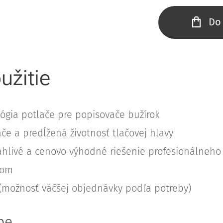
Do
užitie
ógia potlače pre popisovače bužírok
ače a predĺžená životnosť tlačovej hlavy
hlivé a cenovo výhodné riešenie profesionálneho
dom
 (možnosť väčšej objednávky podľa potreby)
pe