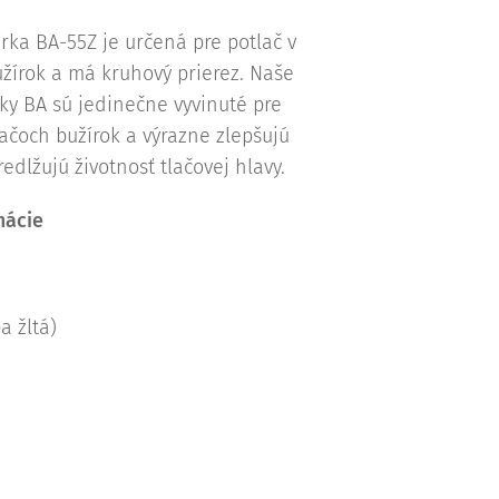
rka BA-55Z je určená pre potlač v
žírok a má kruhový prierez. Naše
rky BA sú jedinečne vyvinuté pre
vačoch bužírok a výrazne zlepšujú
redlžujú životnosť tlačovej hlavy.
mácie
a žltá)
ý