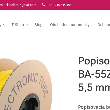
mipelspolsro@gmail.com
+421 948 745 454
y
E Shop
Blog
Obchodné podmienky
Ochran
Popiso
BA-55Z
5,5 mm
Popisovacia b