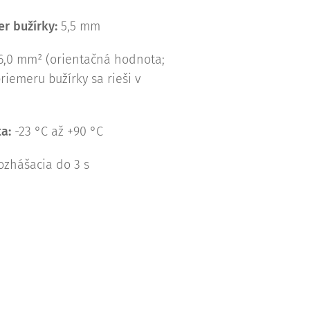
r bužírky:
5,5 mm
6,0 mm² (orientačná hodnota;
riemeru bužírky sa rieši v
a:
-23 °C až +90 °C
zhášacia do 3 s