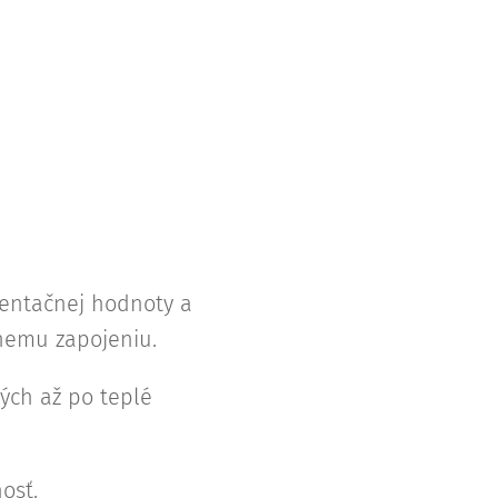
rientačnej hodnoty a
vnemu zapojeniu.
ých až po teplé
osť.