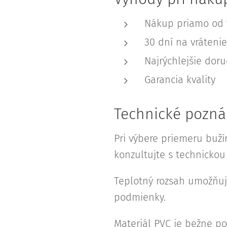
Nákup priamo od 
30 dní na vrátenie
Najrýchlejšie dor
Garancia kvality
Technické pozná
Pri výbere priemeru buží
konzultujte s technicko
Teplotný rozsah umožňuje
podmienky.
Materiál PVC je bežne po