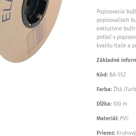
Popisovacia buží
popisovačoch bu
exkluzívne buží
potlač v popiso
kvalitu tlače a p
Základné infor
Kód:
BA-55Z
Farba:
Žltá (Farb
Dĺžka:
100 m
Materiál:
PVC
Prierez:
Kruhov