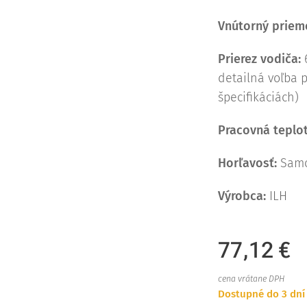
Vnútorný prieme
Prierez vodiča:
detailná voľba p
špecifikáciách)
Pracovná teplot
Horľavosť:
Samo
Výrobca:
ILH
77,12
€
cena vrátane DPH
Dostupné do 3 dní