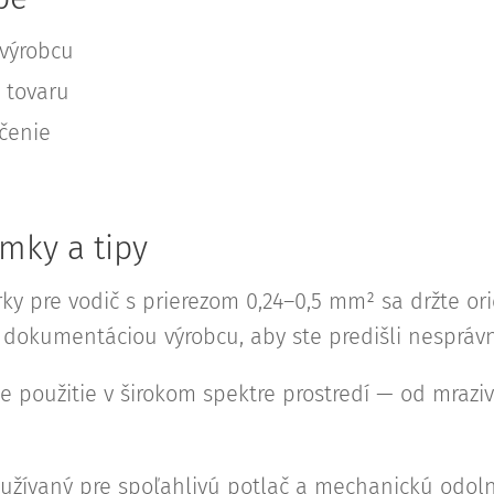
výrobcu
 tovaru
učenie
mky a tipy
rky pre vodič s prierezom 0,24–0,5 mm² sa držte o
u dokumentáciou výrobcu, aby ste predišli nesprá
 použitie v širokom spektre prostredí — od mraziv
užívaný pre spoľahlivú potlač a mechanickú odoln