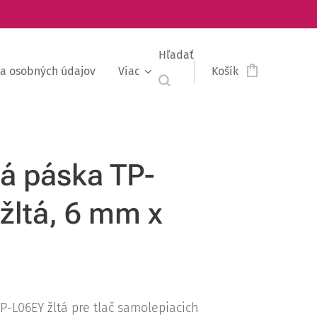
Hľadať
a osobných údajov
Viac
Košík
vá páska TP-
žltá, 6 mm x
P-L06EY žltá pre tlač samolepiacich