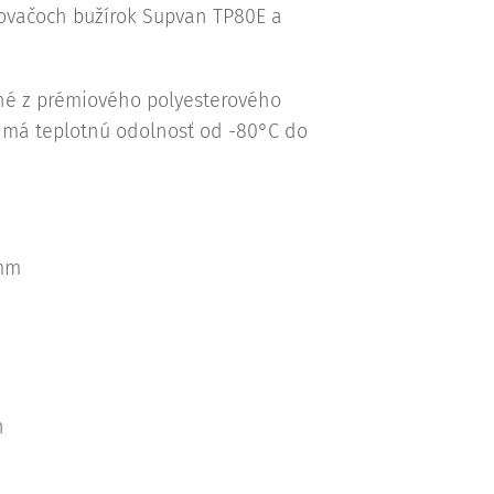
sovačoch bužírok Supvan TP80E a
né z prémiového polyesterového
ý má teplotnú odolnosť od -80°C do
mm
n