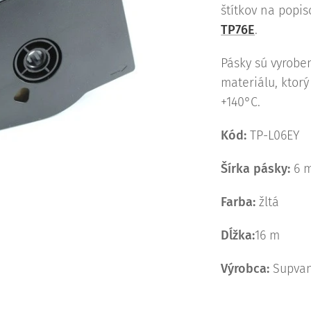
štítkov na popi
TP76E
.
Pásky sú vyrobe
materiálu, ktor
+140°C.
Kód:
TP-L06EY
Šírka pásky:
6 
Farba:
žltá
Dĺžka:
16 m
Výrobca:
Supva