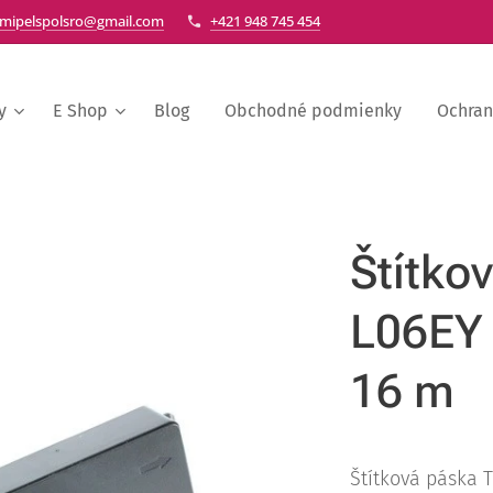
mipelspolsro@gmail.com
+421 948 745 454
y
E Shop
Blog
Obchodné podmienky
Ochran
Štítko
L06EY 
16 m
Štítková páska T