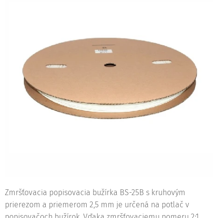
Zmršťovacia popisovacia bužírka BS-25B s kruhovým
prierezom a priemerom 2,5 mm je určená na potlač v
popisovačoch bužírok. Vďaka zmršťovaciemu pomeru 2:1