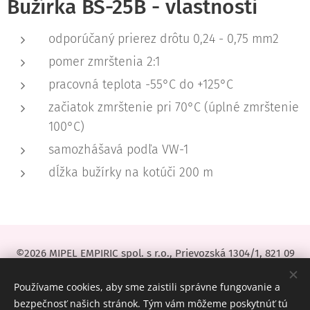
Bužírka BS-25B - vlastnosti
odporúčaný prierez drôtu 0,24 - 0,75 mm2
pomer zmrštenia 2:1
pracovná teplota -55°C do +125°C
začiatok zmrštenie pri 70°C (úplné zmrštenie
100°C)
samozhášavá podľa VW-1
dĺžka bužírky na kotúči 200 m
©2026 MIPEL EMPIRIC spol. s r.o., Prievozská 1304/1, 821 09
Bratislava,
IČO:
35972238,
IČ DPH:
SK2022104997
Používame cookies, aby sme zaistili správne fungovanie a
Cookies
bezpečnosť našich stránok. Tým vám môžeme poskytnúť tú