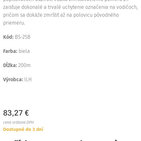
zaisťuje dokonalé a trvalé uchytenie označenia na vodičoch,
pričom sa dokáže zmrštiť až na polovicu pôvodného
priemeru.
Kód:
BS-25B
Farba:
biela
Dĺžka:
200m
Výrobca:
ILH
83,27
€
cena vrátane DPH
Dostupné do 3 dní