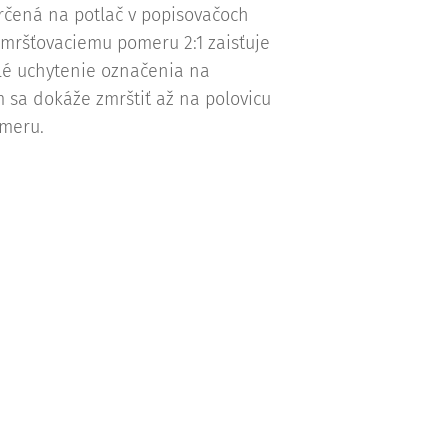
rčená na potlač v popisovačoch
zmršťovaciemu pomeru 2:1 zaisťuje
lé uchytenie označenia na
m sa dokáže zmrštiť až na polovicu
meru.