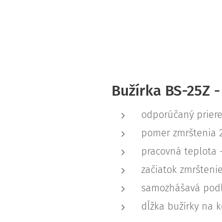
Bužírka BS-25Z -
odporúčaný priere
pomer zmrštenia 2
pracovná teplota 
začiatok zmrštenie
samozhášavá pod
dĺžka bužírky na 