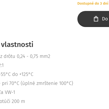
Dostupné do 3 dní
Do
 vlastnosti
z drôtu 0,24 - 0,75 mm2
:1
-55°C do +125°C
 pri 70°C (úplné zmrštenie 100°C)
ľa VW-1
kotúči 200 m