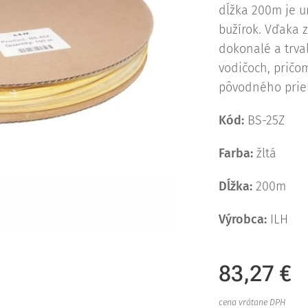
dĺžka 200m je u
bužírok. Vďaka 
dokonalé a trva
vodičoch, pričo
pôvodného prie
Kód:
BS-25Z
Farba:
žltá
Dĺžka:
200m
Výrobca:
ILH
83,27
€
cena vrátane DPH