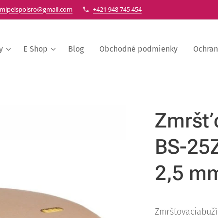
mipelspolsro@gmail.com
+421 948 745 454
y
E Shop
Blog
Obchodné podmienky
Ochran
Zmršťo
BS-25Z
2,5 mm
Zmršťovaciabuží