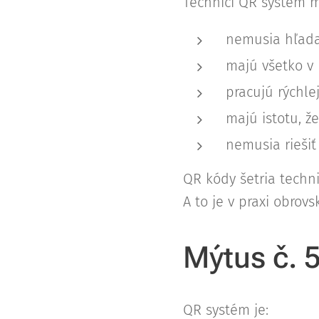
Technici QR systém mi
nemusia hľad
majú všetko v
pracujú rýchlej
majú istotu, ž
nemusia riešiť
QR kódy šetria tech
A to je v praxi obrovsk
Mýtus č. 
QR systém je: