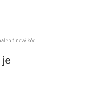
alepiť nový kód.
 je