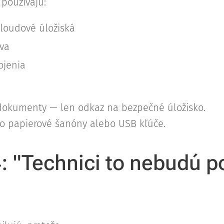
používajú:
loudové úložiská
áva
ojenia
okumenty — len odkaz na bezpečné úložisko.
ko papierové šanóny alebo USB kľúče.
4: "Technici to nebudú p