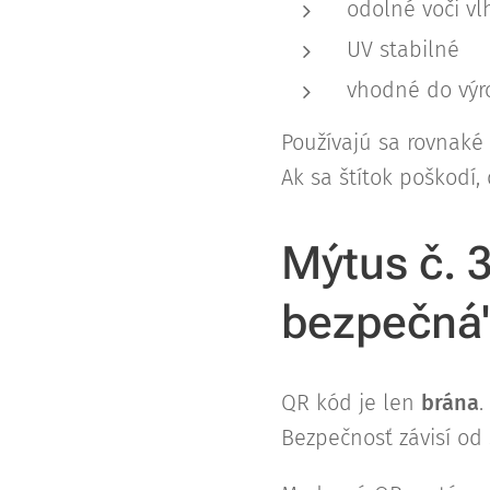
odolné voči vl
UV stabilné
vhodné do výro
Používajú sa rovnaké 
Ak sa štítok poškodí
Mýtus č. 
bezpečná
QR kód je len
brána
.
Bezpečnosť závisí od