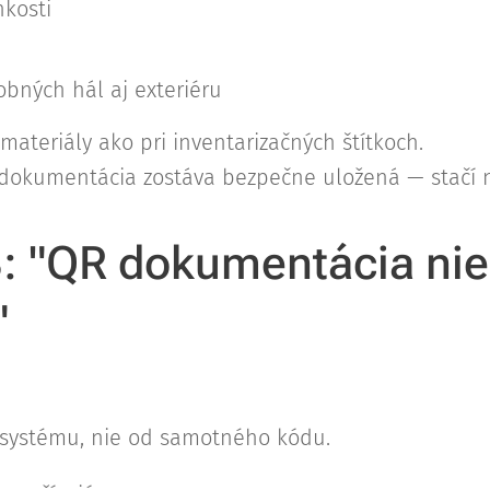
hkosti
bných hál aj exteriéru
materiály ako pri inventarizačných štítkoch.
, dokumentácia zostáva bezpečne uložená — stačí n
3: "QR dokumentácia nie
"
 systému, nie od samotného kódu.