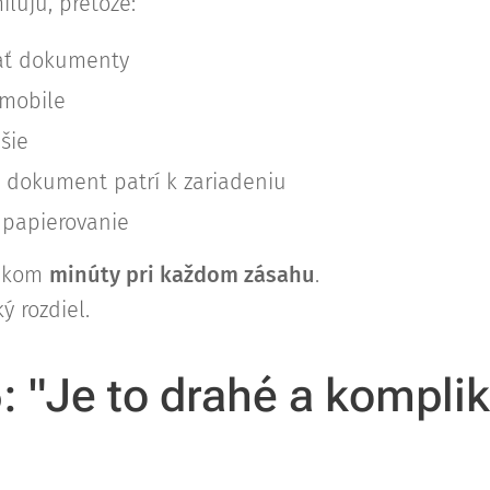
lujú, pretože:
ať dokumenty
 mobile
šie
e dokument patrí k zariadeniu
 papierovanie
nikom
minúty pri každom zásahu
.
ý rozdiel.
5: "Je to drahé a kompli