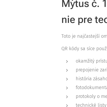
Mýtus č. 1
nie pre te
Toto je najčastejší om
QR kódy sa síce použ
okamžitý prís
prepojenie zar
história zásah
fotodokument
protokoly o m
technické listy