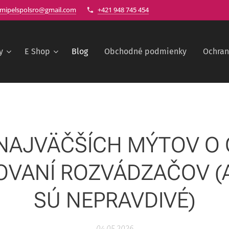
mipelspolsro@gmail.com
+421 948 745 454
y
E Shop
Blog
Obchodné podmienky
Ochran
 NAJVÄČŠÍCH MÝTOV O 
VANÍ ROZVÁDZAČOV (
SÚ NEPRAVDIVÉ)
04.05.2026