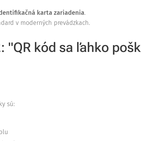
identifikačná karta zariadenia
.
andard v moderných prevádzkach.
2: "QR kód sa ľahko pošk
ky sú:
plu