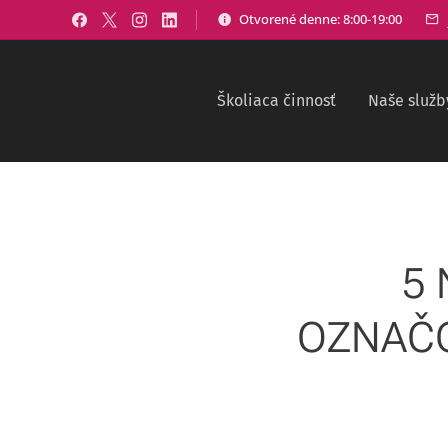
Otvorené denne: 8:00-19:00
Školiaca činnosť
Naše služb
5
OZNAČO