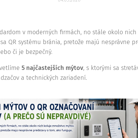
ndardom v moderných firmách, no stále okolo nich
y sa QR systému bránia, pretože majú nesprávne pr
lebo či je bezpečný.
svetlíme
5 najčastejších mýtov
, s ktorými sa stret
dzačov a technických zariadení.