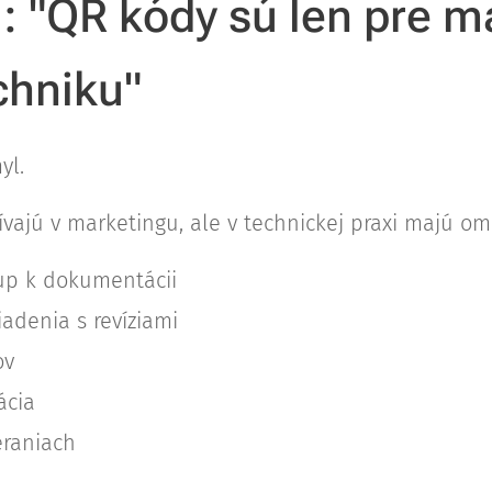
: "QR kódy sú len pre m
chniku"
yl.
ívajú v marketingu, ale v technickej praxi majú o
tup k dokumentácii
iadenia s revíziami
ov
ácia
eraniach