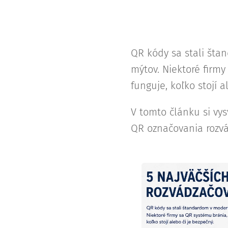
QR kódy sa stali šta
mýtov. Niektoré firm
funguje, koľko stojí a
V tomto článku si vy
QR označovania rozvá