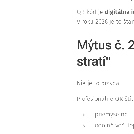
QR kód je
digitálna 
V roku 2026 je to št
Mýtus č. 
stratí"
Nie je to pravda.
Profesionálne QR štít
priemyselné
odolné voči te