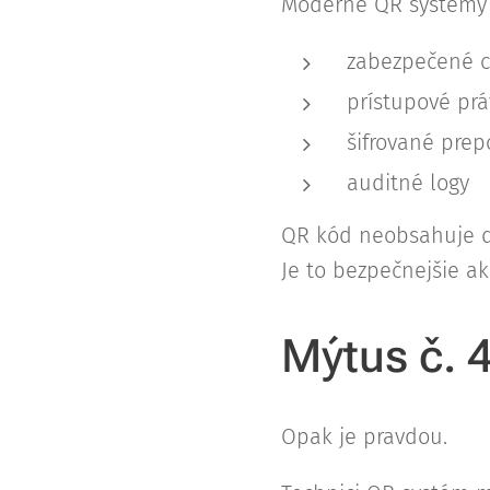
Moderné QR systémy 
zabezpečené c
prístupové pr
šifrované prep
auditné logy
QR kód neobsahuje d
Je to bezpečnejšie a
Mýtus č. 
Opak je pravdou.