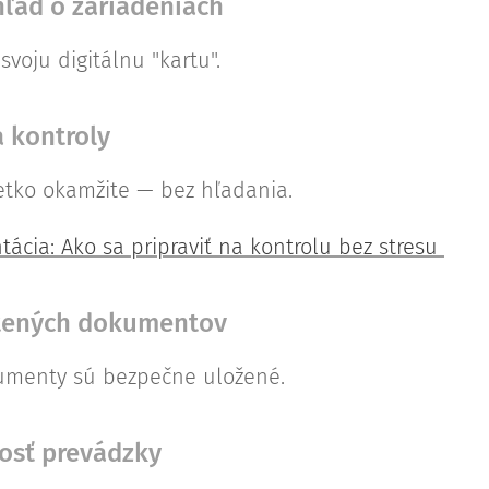
hľad o zariadeniach
voju digitálnu "kartu".
a kontroly
etko okamžite — bez hľadania.
ácia: Ako sa pripraviť na kontrolu bez stresu
ratených dokumentov
kumenty sú bezpečne uložené.
nosť prevádzky