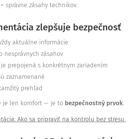
= správne zásahy technikov.
entácia zlepšuje bezpečnosť
vždy aktuálne informácie
iko nesprávnych zásahov
je prepojená s konkrétnym zariadením
 sú zaznamenané
kamžitý prehľad
je len komfort — je to
bezpečnostný prvok
.
ácia: Ako sa pripraviť na kontrolu bez stresu