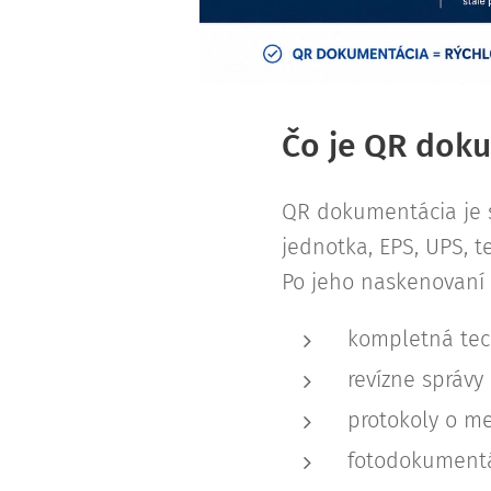
Čo je QR dok
QR dokumentácia je s
jednotka, EPS, UPS, 
Po jeho naskenovaní 
kompletná te
revízne správy
protokoly o m
fotodokument