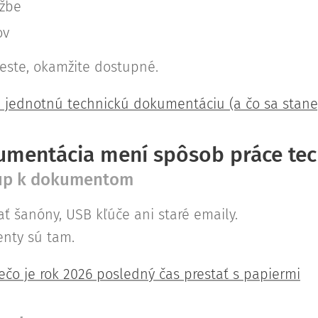
žbe
ov
este, okamžite dostupné.
ú jednotnú technickú dokumentáciu (a čo sa stane
umentácia mení spôsob práce tec
tup k dokumentom
ť šanóny, USB kľúče ani staré emaily.
nty sú tam.
 Prečo je rok 2026 posledný čas prestať s papiermi