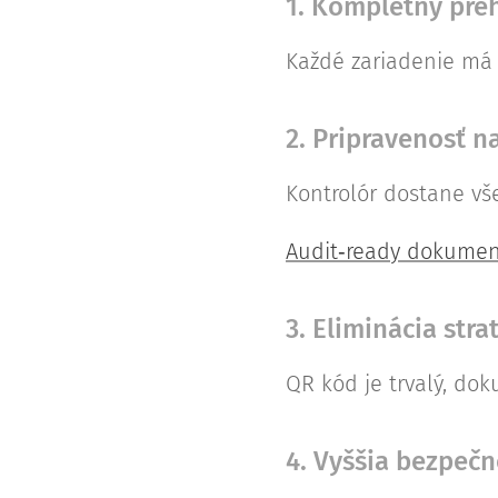
1. Kompletný pre
Každé zariadenie má s
2. Pripravenosť n
Kontrolór dostane vš
Audit‑ready dokument
3. Eliminácia st
QR kód je trvalý, do
4. Vyššia bezpeč