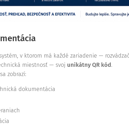
umentácia
ystém, v ktorom má každé zariadenie — rozvádzač
technická miestnosť — svoj
unikátny QR kód
.
sa zobrazí:
chnická dokumentácia
eraniach
ácia