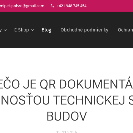
mipelspolsro@gmail.com
+421 948 745 454
y
E Shop
Blog
Obchodné podmienky
Ochran
EČO JE QR DOKUMENTÁ
NOSŤOU TECHNICKEJ 
BUDOV
12.01.2026