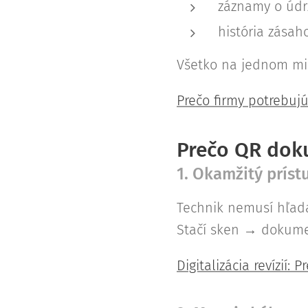
záznamy o údr
história zásah
Všetko na jednom mi
Prečo firmy potrebuj
Prečo QR dok
1. Okamžitý prís
Technik nemusí hľada
Stačí sken → dokume
Digitalizácia revízií: