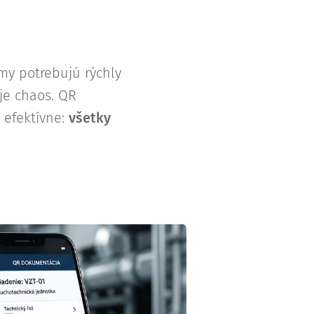
my potrebujú rýchly
je chaos. QR
 efektívne:
všetky