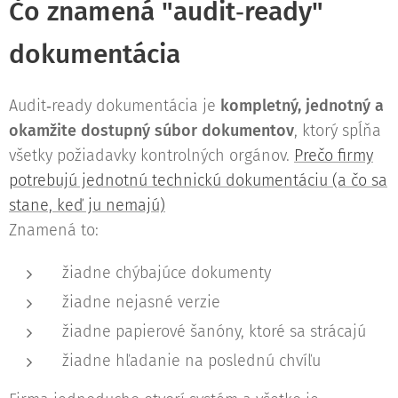
Čo znamená "audit‑ready"
dokumentácia
Audit‑ready dokumentácia je
kompletný, jednotný a
okamžite dostupný súbor dokumentov
, ktorý spĺňa
všetky požiadavky kontrolných orgánov.
Prečo firmy
potrebujú jednotnú technickú dokumentáciu (a čo sa
stane, keď ju nemajú)
Znamená to:
žiadne chýbajúce dokumenty
žiadne nejasné verzie
žiadne papierové šanóny, ktoré sa strácajú
žiadne hľadanie na poslednú chvíľu